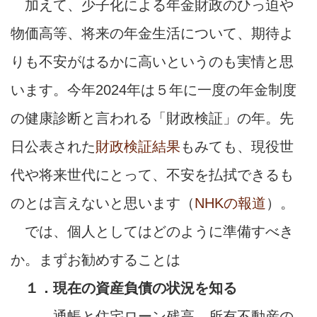
加えて、少子化による年金財政のひっ迫や
物価高等、将来の年金生活について、期待よ
りも不安がはるかに高いというのも実情と思
います。今年2024年は５年に一度の年金制度
の健康診断と言われる「財政検証」の年。先
日公表された
財政検証結果
もみても、現役世
代や将来世代にとって、不安を払拭できるも
のとは言えないと思います（
NHKの報道
）。
では、個人としてはどのように準備すべき
か。まずお勧めすることは
１．現在の資産負債の状況を知る
通帳と住宅ローン残高、所有不動産の